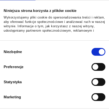
WAŻNE LINKI
Niniejsza strona korzysta z plików cookie
Strona główna
Wykorzystujemy pliki cookie do spersonalizowania treści i reklam,
Cennik
aby oferować funkcje społecznościowe i analizować ruch w naszej
Blog
witrynie. Informacje o tym, jak korzystasz z naszej witryny,
udostępniamy partnerom społecznościowym, reklamowym i
Kontakt
analitycznym. Partnerzy mogą połączyć te informacje z innymi
E-dziennik (LangLion)
danymi otrzymanymi od Ciebie lub uzyskanymi podczas
Polityka prywatności
korzystania z ich usług.
Wybór
Regulamin
Niezbędne
zgody
Standardy ochrony małoletnich
Preferencje
KURSY
Angielski dla dzieci
Statystyka
Angielski dla młodzieży
Angielski dla dorosłych
Zajęcia indywidualne
Marketing
Angielski z elementami TUS
Angielski dla firm