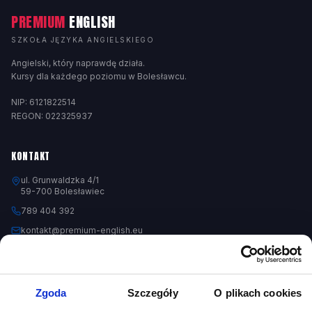
PREMIUM
ENGLISH
SZKOŁA JĘZYKA ANGIELSKIEGO
Angielski, który naprawdę działa.
Kursy dla każdego poziomu w Bolesławcu.
NIP: 6121822514
REGON: 022325937
KONTAKT
ul. Grunwaldzka 4/1
59-700 Bolesławiec
789 404 392
kontakt@premium-english.eu
pon-pt 10:00-18:00
Nr konta:
PL38 1050 1751 1000 0090 8401 0892
Zgoda
Szczegóły
O plikach cookies